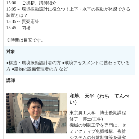
15:00 ご挨拶、講師紹介
15:05～ 環境振動設計に役立つ！上下・水平の振動が体感できる
装置とは？
15:35～ 質疑応答
15:45 閉場
※時間は目安です。
対象
●構造・環境振動設計者の方 ●環境アセスメントに携わっている
方 ●建物の設備管理者の方 など
講師
和地 天平（わち てんぺ
い）
東京農工大学 博士後期課程
修了 博士(工学)
機械の制御工学を専門に、セ
ミアクティブ免振機構、複雑
システムの分散制御等を研究